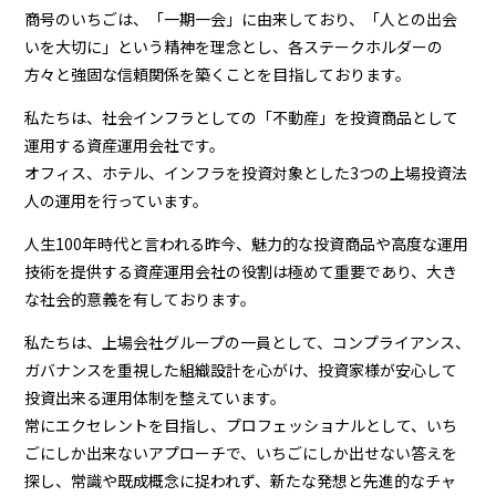
商号のいちごは、「⼀期⼀会」に由来しており、「⼈との出会
いを⼤切に」という精神を理念とし、各ステークホルダーの
⽅々と強固な信頼関係を築くことを⽬指しております。
私たちは、社会インフラとしての「不動産」を投資商品として
運⽤する資産運⽤会社です。
オフィス、ホテル、インフラを投資対象とした3つの上場投資法
⼈の運⽤を⾏っています。
⼈⽣100年時代と⾔われる昨今、魅⼒的な投資商品や⾼度な運⽤
技術を提供する資産運⽤会社の役割は極めて重要であり、⼤き
な社会的意義を有しております。
私たちは、上場会社グループの⼀員として、コンプライアンス、
ガバナンスを重視した組織設計を⼼がけ、投資家様が安⼼して
投資出来る運⽤体制を整えています。
常にエクセレントを⽬指し、プロフェッショナルとして、いち
ごにしか出来ないアプローチで、いちごにしか出せない答えを
探し、常識や既成概念に捉われず、新たな発想と先進的なチャ